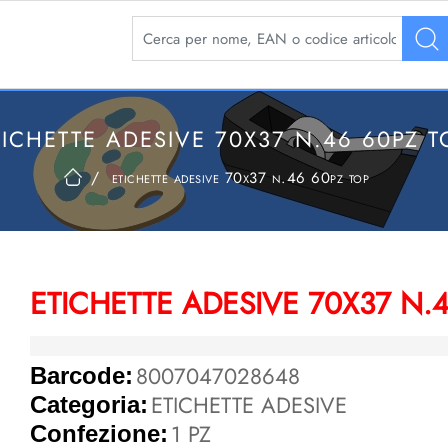
La modifica di un filtro aggiorna automaticamente 
TICHETTE ADESIVE 70X37 N.46 60PZ T
etichette adesive 70x37 n.46 60pz top
ETICHETTE ADESIVE 70X37 N.
8007047028648
Barcode:
ETICHETTE ADESIVE
Categoria:
1 PZ
Confezione: