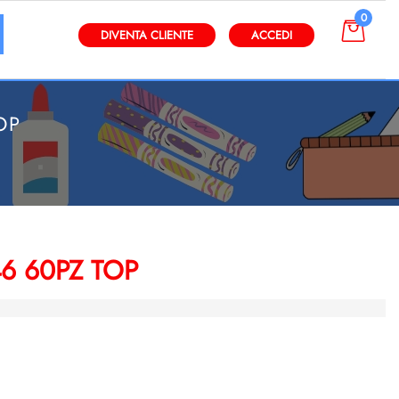
0
gli altri filtri disponibili.
DIVENTA CLIENTE
ACCEDI
OP
46 60PZ TOP