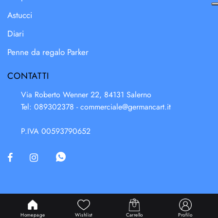
Astucci
Diari
Penne da regalo Parker
CONTATTI
Via Roberto Wenner 22, 84131 Salerno
Tel: 089302378 -
commerciale@germancart.it
P.IVA 00593790652
Powered & Designed by
Passepartout
Homepage
Wishlist
Carrello
Profilo