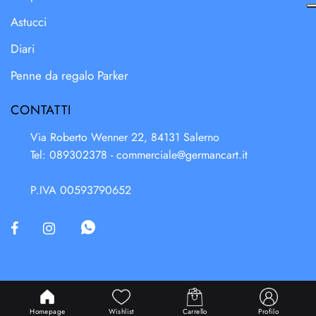
Astucci
Diari
Penne da regalo Parker
CONTATTI
Via Roberto Wenner 22, 84131 Salerno
Tel: 089302378 -
commerciale@germancart.it
P.IVA 00593790652
Powered & Designed by
Passepartout
Homepage
Wishlist
Carrello
Profilo