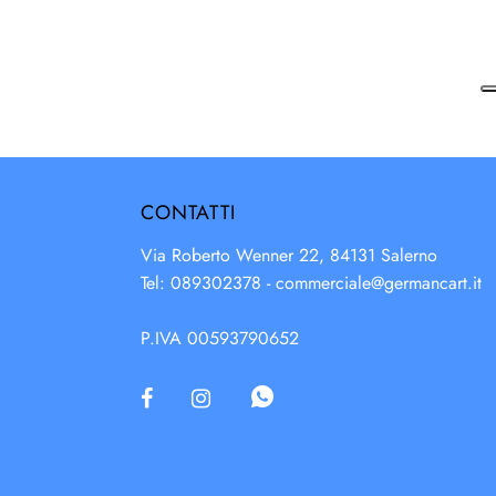
CONTATTI
Via Roberto Wenner 22, 84131 Salerno
Tel: 089302378 -
commerciale@germancart.it
P.IVA 00593790652