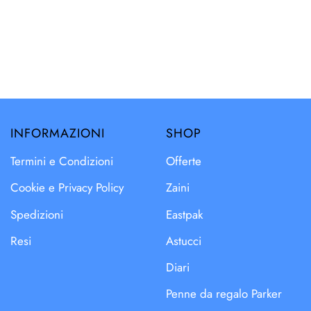
INFORMAZIONI
SHOP
Termini e Condizioni
Offerte
Cookie e Privacy Policy
Zaini
Spedizioni
Eastpak
Resi
Astucci
Diari
Penne da regalo Parker