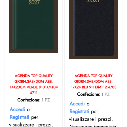
AGENDA TOP QUALITY
AGENDA TOP QUALITY
GIORN.SAB/DOM ABB.
GIORN.SAB/DOM ABB.
14X20CM VERDE 9101XMT04
17X24 BLU 9111XMT12 4703
4711
Confezione:
1 PZ
Confezione:
1 PZ
Accedi
o
Accedi
o
Registrati
per
Registrati
per
visualizzare i prezzi.
visualizzare i prezzi.
Attivazione immediata!