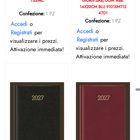
7539RC
GIORN.SAB/DOM ABB.
14X20CM BLU 9101XMT12
Confezione:
1 PZ
4701
Confezione:
1 PZ
Accedi
o
Accedi
o
Registrati
per
Registrati
per
visualizzare i prezzi.
visualizzare i prezzi.
Attivazione immediata!
Attivazione immediata!