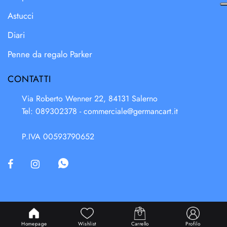
Astucci
Diari
Penne da regalo Parker
CONTATTI
Via Roberto Wenner 22, 84131 Salerno
Tel: 089302378 -
commerciale@germancart.it
P.IVA 00593790652
Powered & Designed by
Passepartout
Homepage
Wishlist
Carrello
Profilo