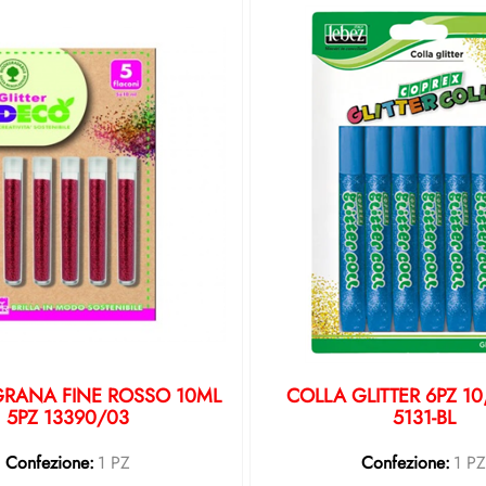
GRANA FINE ROSSO 10ML
COLLA GLITTER 6PZ 10
5PZ 13390/03
5131-BL
Confezione:
1 PZ
Confezione:
1 P