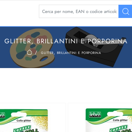
La modifica di un filtro aggiorna automaticamente 
GLITTER, BRILLANTINI E PORPORINA
glitter, brillantini e porporina