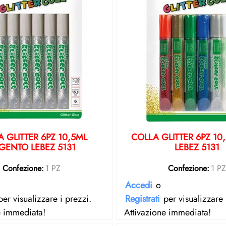
 GLITTER 6PZ 10,5ML
COLLA GLITTER 6PZ 10
GENTO LEBEZ 5131
LEBEZ 5131
Confezione:
1 PZ
Confezione:
1 P
Accedi
o
er visualizzare i prezzi.
Registrati
per visualizzare 
e immediata!
Attivazione immediata!