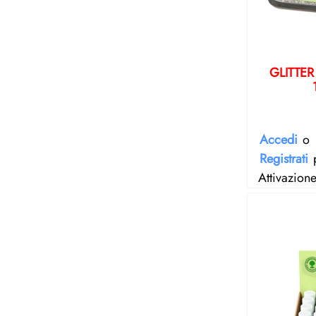
GLITTE
Accedi
o
Registrati
p
Attivazion