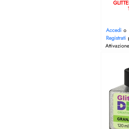
GLITT
Accedi
o
Registrati
p
Attivazion