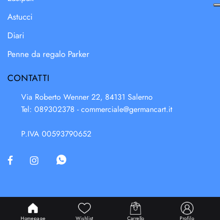
Astucci
Diari
Penne da regalo Parker
CONTATTI
Via Roberto Wenner 22, 84131 Salerno
Tel: 089302378 -
commerciale@germancart.it
P.IVA 00593790652
Powered & Designed by
Passepartout
Homepage
Wishlist
Carrello
Profilo