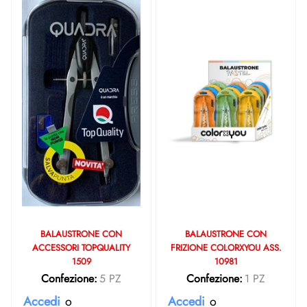
BALAUSTRONE CON
BALAUSTRONE CON
ACCESSORI TOPQUALITY
FRIZIONE COLORXYOU ASS.
1509
10981
Confezione:
5 PZ
Confezione:
1 PZ
Accedi
o
Accedi
o