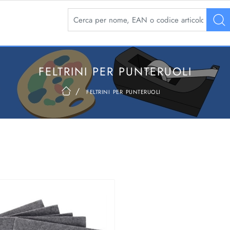
La modifica di un filtro aggiorna automaticamente 
FELTRINI PER PUNTERUOLI
feltrini per punteruoli