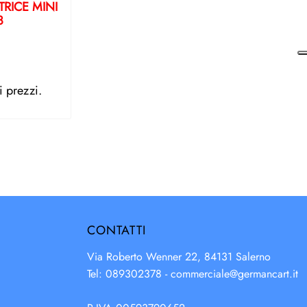
TRICE MINI
8
Z
i prezzi.
CONTATTI
Via Roberto Wenner 22, 84131 Salerno
Tel: 089302378 -
commerciale@germancart.it