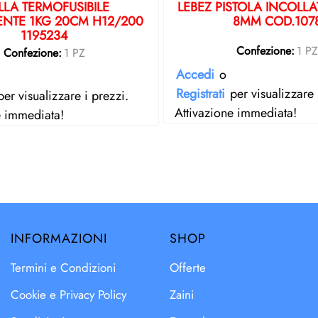
LA TERMOFUSIBILE
LEBEZ PISTOLA INCOLLA
ENTE 1KG 20CM H12/200
8MM COD.107
1195234
Confezione:
1 P
Confezione:
1 PZ
Accedi
o
Registrati
per visualizzare 
er visualizzare i prezzi.
Attivazione immediata!
e immediata!
INFORMAZIONI
SHOP
Termini e Condizioni
Offerte
Cookie e Privacy Policy
Zaini