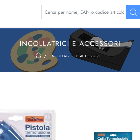
La modifica di un filtro aggiorna automaticamente 
INCOLLATRICI E ACCESSORI
incollatrici e accessori