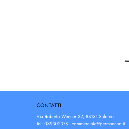
CONTATTI
Via Roberto Wenner 22, 84131 Salerno
Tel: 089302378 -
commerciale@germancart.it