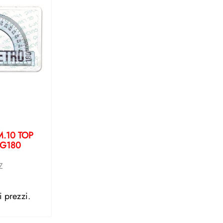
.10 TOP
PG180
Z
i prezzi.