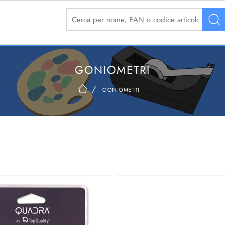
La modifica di un filtro aggiorna automaticamente 
GONIOMETRI
goniometri