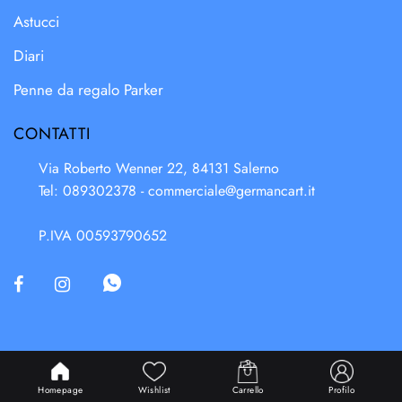
Astucci
Diari
Penne da regalo Parker
CONTATTI
Via Roberto Wenner 22, 84131 Salerno
Tel: 089302378 -
commerciale@germancart.it
P.IVA 00593790652
Powered & Designed by
Passepartout
Homepage
Wishlist
Carrello
Profilo