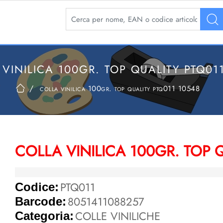
La modifica di un filtro aggiorna automaticamente 
VINILICA 100GR. TOP QUALITY PTQ01
colla vinilica 100gr. top quality ptq011 10548
COLLA VINILICA 100GR. TOP 
PTQ011
Codice:
8051411088257
Barcode:
COLLE VINILICHE
Categoria: