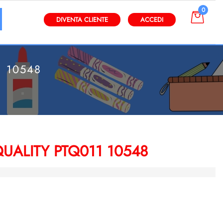
0
gli altri filtri disponibili.
DIVENTA CLIENTE
ACCEDI
1 10548
QUALITY PTQ011 10548