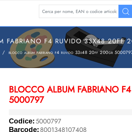
La modifica di un filtro aggiorna automaticamente 
 FABRIANO F4 RUVIDO 33X48 20FF 
blocco album fabriano f4 ruvido 33x48 20ff 200gr 500079
BLOCCO ALBUM FABRIANO F4 
5000797
5000797
Codice:
8001348107408
Barcode: