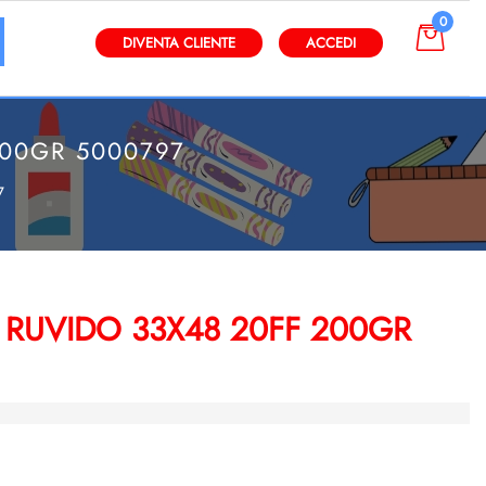
0
gli altri filtri disponibili.
DIVENTA CLIENTE
ACCEDI
200GR 5000797
7
RUVIDO 33X48 20FF 200GR