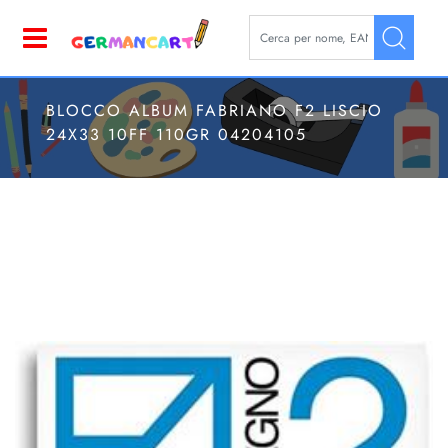
La modifica di un filtro aggior
Open
BLOCCO ALBUM FABRIANO F2 LISCIO
24X33 10FF 110GR 04204105