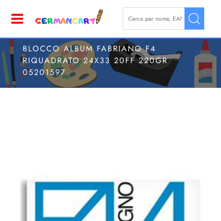
La modifica di un filtro aggior
Open
BLOCCO ALBUM FABRIANO F4
RIQUADRATO 24X33 20FF 220GR
05201597