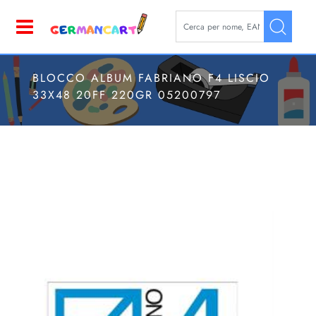
La modifica di un filtro aggior
Open
BLOCCO ALBUM FABRIANO F4 LISCIO
33X48 20FF 220GR 05200797