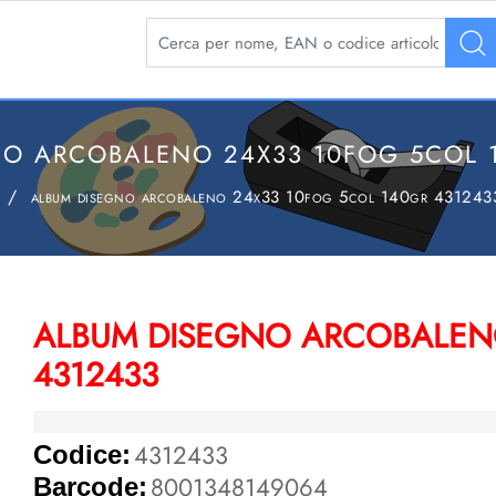
La modifica di un filtro aggiorna automaticamente 
O ARCOBALENO 24X33 10FOG 5COL 
album disegno arcobaleno 24x33 10fog 5col 140gr 431243
ALBUM DISEGNO ARCOBALENO
4312433
4312433
Codice:
8001348149064
Barcode: