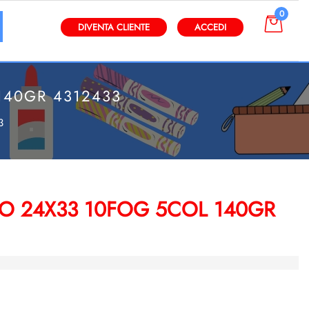
0
gli altri filtri disponibili.
DIVENTA CLIENTE
ACCEDI
140GR 4312433
3
 24X33 10FOG 5COL 140GR