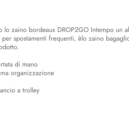
dono lo zaino bordeaux DROP2GO Intempo un all
o per spostamenti frequenti, èlo zaino bagagli
odotto.
ortata di mano
sima organizzazione
gancio a trolley