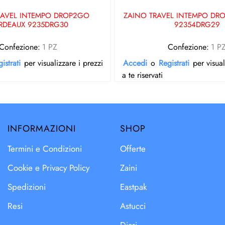
RAVEL INTEMPO DROP2GO
ZAINO TRAVEL INTEMPO DRO
RDEAUX 9235DRG30
92354DRG29
Confezione:
1 PZ
Confezione:
1 P
istrati
per visualizzare i prezzi
Accedi
o
Registrati
per visual
a te riservati
INFORMAZIONI
SHOP
Termini e Condizioni
Offerte
Cookie e Privacy Policy
Zaini
Spedizioni
Eastpak
Resi
Astucci