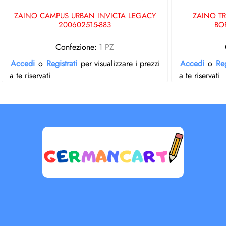
ZAINO CAMPUS URBAN INVICTA LEGACY
ZAINO T
200602515-883
BO
Confezione:
1 PZ
Accedi
o
Registrati
per visualizzare i prezzi
Accedi
o
Reg
a te riservati
a te riservati