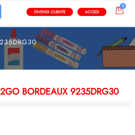
0
gli altri filtri disponibili.
DIVENTA CLIENTE
ACCEDI
9235DRG30
P2GO BORDEAUX 9235DRG30