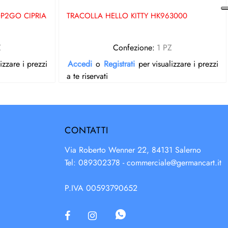
P2GO CIPRIA
TRACOLLA HELLO KITTY HK963000
Z
Confezione:
1 PZ
izzare i prezzi
Accedi
o
Registrati
per visualizzare i prezzi
a te riservati
CONTATTI
Via Roberto Wenner 22, 84131 Salerno
Tel: 089302378 -
commerciale@germancart.it
P.IVA 00593790652