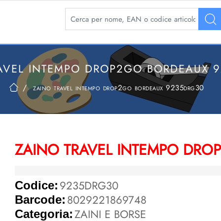
La modifica di un filtro aggiorna automaticamente 
AVEL INTEMPO DROP2GO BORDEAUX 
zaino travel intempo drop2go bordeaux 9235drg30
ZAINO TRAVEL INTEMPO DRO
9235DRG30
Codice:
8029221869748
Barcode:
ZAINI E BORSE
Categoria: