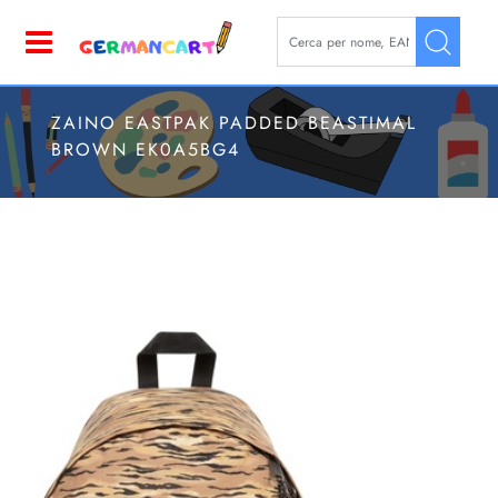
La modifica di un filtro aggior
Open
ZAINO EASTPAK PADDED BEASTIMAL
BROWN EK0A5BG4