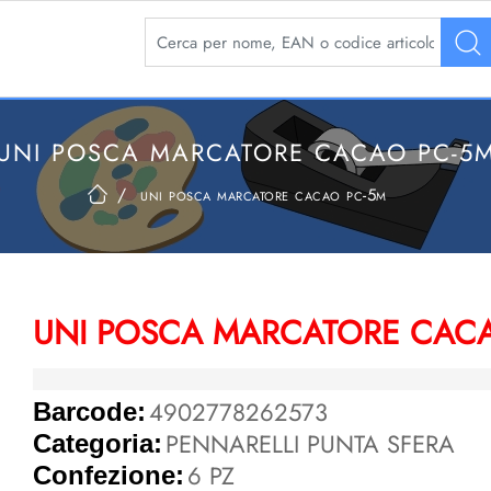
La modifica di un filtro aggiorna automaticamente 
UNI POSCA MARCATORE CACAO PC-5
uni posca marcatore cacao pc-5m
UNI POSCA MARCATORE CAC
4902778262573
Barcode:
PENNARELLI PUNTA SFERA
Categoria:
6 PZ
Confezione: