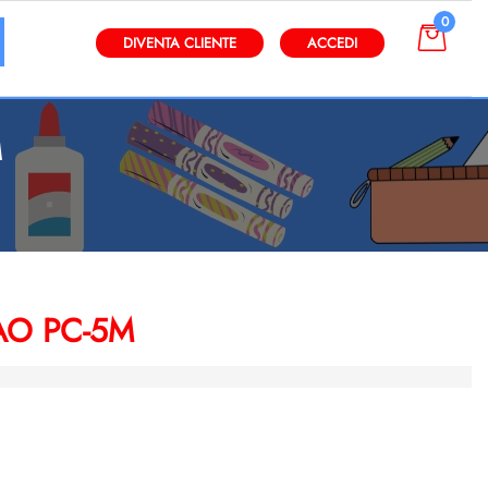
0
gli altri filtri disponibili.
DIVENTA CLIENTE
ACCEDI
M
AO PC-5M