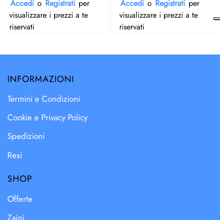
Accedi
o
Registrati
per
Accedi
o
Registrati
per
visualizzare i prezzi a te
visualizzare i prezzi a te
riservati
riservati
INFORMAZIONI
Termini e Condizioni
Cookie e Privacy Policy
Spedizioni
Resi
SHOP
Offerte
Zaini