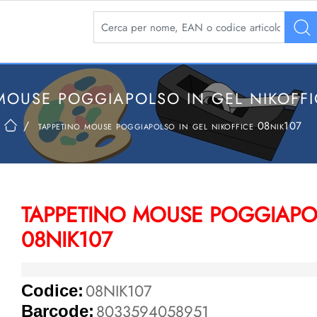
La modifica di un filtro aggiorna automaticamente 
MOUSE POGGIAPOLSO IN GEL NIKOFFI
tappetino mouse poggiapolso in gel nikoffice 08nik107
TAPPETINO MOUSE POGGIAPOL
08NIK107
08NIK107
Codice:
8033594058951
Barcode: