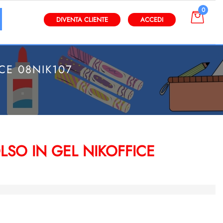
0
gli altri filtri disponibili.
DIVENTA CLIENTE
ACCEDI
CE 08NIK107
SO IN GEL NIKOFFICE