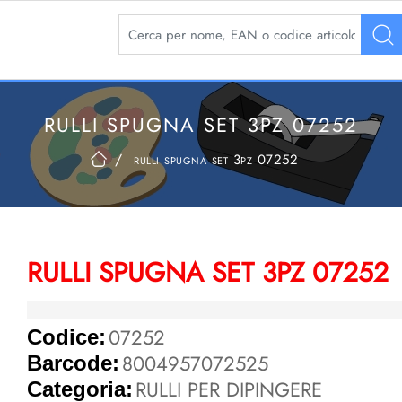
La modifica di un filtro aggiorna automaticamente 
RULLI SPUGNA SET 3PZ 07252
rulli spugna set 3pz 07252
RULLI SPUGNA SET 3PZ 07252
07252
Codice:
8004957072525
Barcode:
RULLI PER DIPINGERE
Categoria: