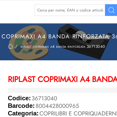
La modifica di un filtro aggiorna automaticamente 
T COPRIMAXI A4 BANDA RINFORZATA 3
riplast coprimaxi a4 banda rinforzata 36713040
RIPLAST COPRIMAXI A4 BANDA
36713040
Codice:
8004428000965
Barcode:
COPRILIBRI E COPRIQUADERN
Categoria: