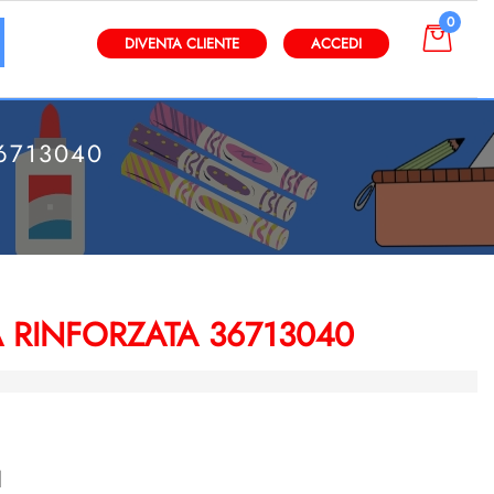
0
gli altri filtri disponibili.
DIVENTA CLIENTE
ACCEDI
6713040
 RINFORZATA 36713040
I