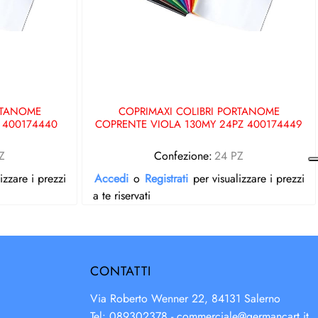
RTANOME
COPRIMAXI COLIBRI PORTANOME
 400174440
COPRENTE VIOLA 130MY 24PZ 400174449
Z
Confezione:
24 PZ
izzare i prezzi
Accedi
o
Registrati
per visualizzare i prezzi
a te riservati
CONTATTI
Via Roberto Wenner 22, 84131 Salerno
Tel: 089302378 -
commerciale@germancart.it