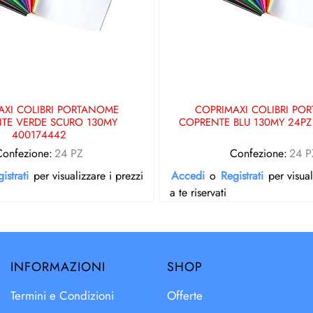
AXI COLIBRI PORTANOME
COPRIMAXI COLIBRI PO
TE VERDE SCURO 130MY
COPRENTE BLU 130MY 24PZ
400174442
Confezione:
24 PZ
Confezione:
24 P
istrati
per visualizzare i prezzi
Accedi
o
Registrati
per visual
a te riservati
INFORMAZIONI
SHOP
Termini e Condizioni
Offerte