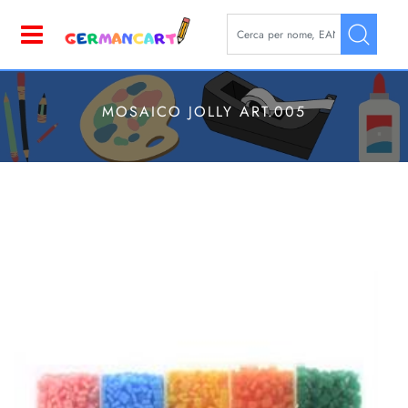
La modifica di un filtro aggior
Open
MOSAICO JOLLY ART.005