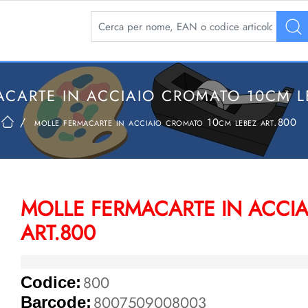
La modifica di un filtro aggiorna automaticamente 
CARTE IN ACCIAIO CROMATO 10CM L
molle fermacarte in acciaio cromato 10cm lebez art.800
MOLLE FERMACARTE IN ACCI
ART.800
800
Codice:
8007509008003
Barcode: