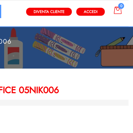
0
gli altri filtri disponibili.
DIVENTA CLIENTE
ACCEDI
006
FICE 05NIK006