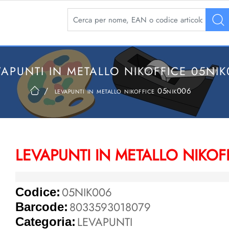
La modifica di un filtro aggiorna automaticamente 
VAPUNTI IN METALLO NIKOFFICE 05NIK
levapunti in metallo nikoffice 05nik006
LEVAPUNTI IN METALLO NIKOF
05NIK006
Codice:
8033593018079
Barcode:
LEVAPUNTI
Categoria: