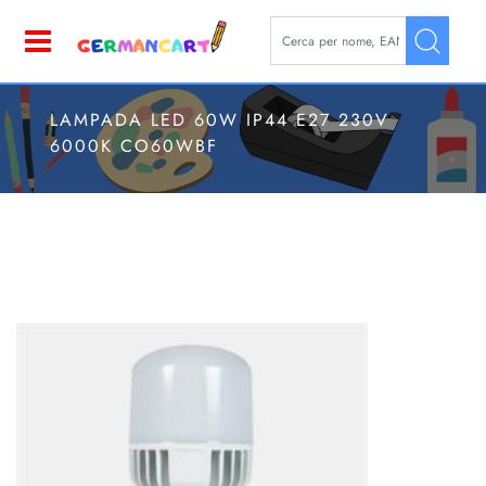
La modifica di un filtro aggior
Open
LAMPADA LED 60W IP44 E27 230V
6000K CO60WBF