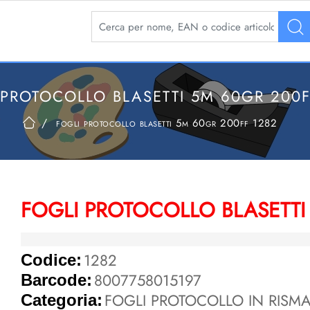
La modifica di un filtro aggiorna automaticamente 
 PROTOCOLLO BLASETTI 5M 60GR 200F
fogli protocollo blasetti 5m 60gr 200ff 1282
FOGLI PROTOCOLLO BLASETTI
1282
Codice:
8007758015197
Barcode:
FOGLI PROTOCOLLO IN RISM
Categoria: