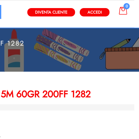
0
gli altri filtri disponibili.
DIVENTA CLIENTE
ACCEDI
F 1282
 5M 60GR 200FF 1282
A