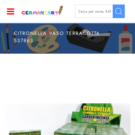
La modifica di un filtro aggior
Open
CITRONELLA VASO TERRACOTTA
537863