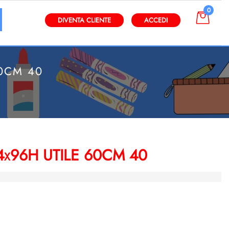
0
gli altri filtri disponibili.
DIVENTA CLIENTE
ACCEDI
0CM 40
x96H UTILE 60CM 40