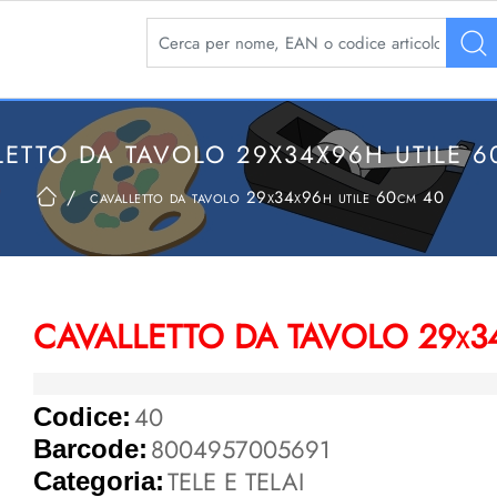
La modifica di un filtro aggiorna automaticamente 
LETTO DA TAVOLO 29X34X96H UTILE 6
cavalletto da tavolo 29x34x96h utile 60cm 40
CAVALLETTO DA TAVOLO 29x34
40
Codice:
8004957005691
Barcode:
TELE E TELAI
Categoria: