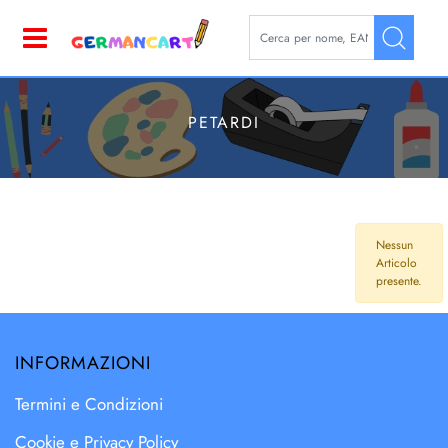
La modifica di un filtro aggior
Open
PETARDI
Nessun
Articolo
presente.
INFORMAZIONI
Termini e Condizioni
Cookie e Privacy Policy