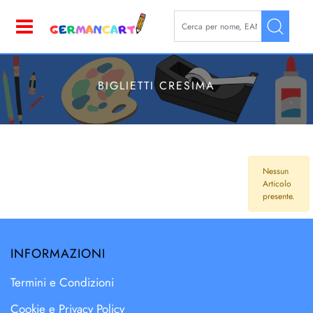
La modifica di un filtro aggior
Open
BIGLIETTI CRESIMA
Nessun
Articolo
presente.
INFORMAZIONI
Termini e Condizioni
Cookie e Privacy Policy