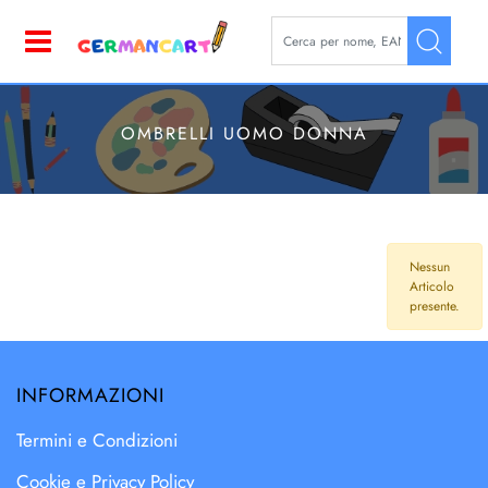
La modifica di un filtro aggior
Open
OMBRELLI UOMO DONNA
Nessun
Articolo
presente.
INFORMAZIONI
Termini e Condizioni
Cookie e Privacy Policy