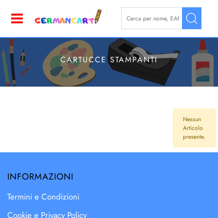
La modifica di un filtro aggior
Open
CARTUCCE STAMPANTI
Nessun
Articolo
presente.
INFORMAZIONI
Termini e Condizioni
Cookie e Privacy Policy