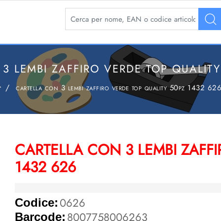
La modifica di un filtro aggiorna automaticamente 
3 LEMBI ZAFFIRO VERDE TOP QUALITY
cartella con 3 lembi zaffiro verde top quality 50pz 1432 62
CARTELLA CON 3 LEMBI ZAFFI
1432 626
0626
Codice:
8007758006263
Barcode: