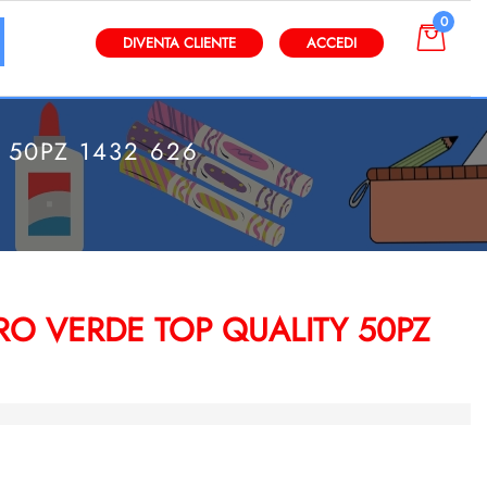
0
gli altri filtri disponibili.
DIVENTA CLIENTE
ACCEDI
 50PZ 1432 626
6
RO VERDE TOP QUALITY 50PZ