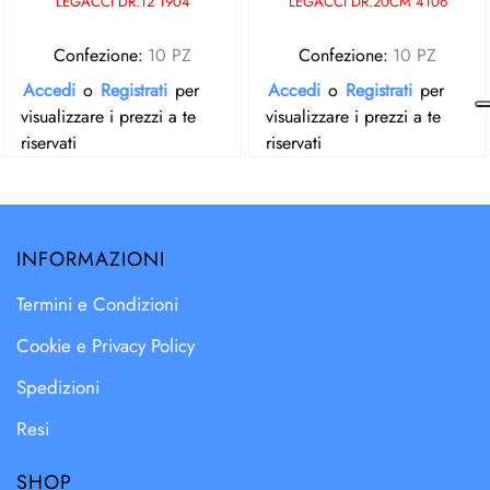
LEGACCI DR.12 1904
LEGACCI DR.20CM 4106
Confezione:
10 PZ
Confezione:
10 PZ
Accedi
o
Registrati
per
Accedi
o
Registrati
per
visualizzare i prezzi a te
visualizzare i prezzi a te
riservati
riservati
INFORMAZIONI
Termini e Condizioni
Cookie e Privacy Policy
Spedizioni
Resi
SHOP