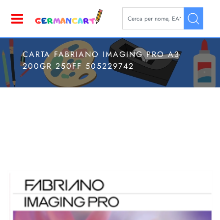
La modifica di un filtro aggior
Open
CARTA FABRIANO IMAGING PRO A3
200GR 250FF 505229742