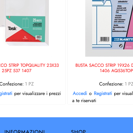
CCO STRIP TOPQUALITY 23X33
BUSTA SACCO STRIP 19X26 
25PZ 537 1407
1406 AQ536TOP
Confezione:
1 PZ
Confezione:
1 P
istrati
per visualizzare i prezzi
Accedi
o
Registrati
per visual
a te riservati
INFORMAZIONI
SHOP