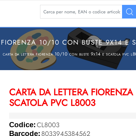
La modifica di un filtro aggiorna automaticamente 
 FIORENZA 10/10 CON BUSTE 9X14 E 
carta da lettera fiorenza 10/10 con buste 9x14 e scatola pvc l
CARTA DA LETTERA FIORENZA 
SCATOLA PVC L8003
CL8003
Codice:
8033945384562
Barcode: