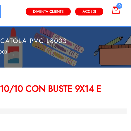
0
gli altri filtri disponibili.
DIVENTA CLIENTE
ACCEDI
SCATOLA PVC L8003
8003
10/10 CON BUSTE 9X14 E