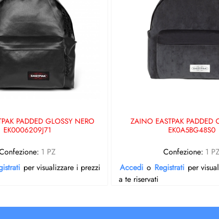
TPAK PADDED GLOSSY NERO
ZAINO EASTPAK PADDED
EK0006209J71
EK0A5BG48S0
Confezione:
1 PZ
Confezione:
1 P
istrati
per visualizzare i prezzi
Accedi
o
Registrati
per visual
a te riservati