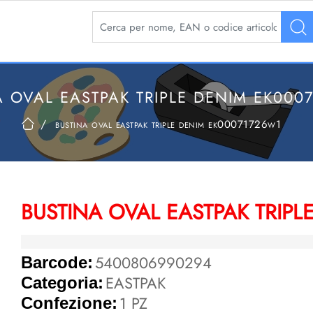
La modifica di un filtro aggiorna automaticamente 
A OVAL EASTPAK TRIPLE DENIM EK000
bustina oval eastpak triple denim ek00071726w1
BUSTINA OVAL EASTPAK TRIP
5400806990294
Barcode:
EASTPAK
Categoria:
1 PZ
Confezione: