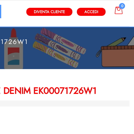
0
gli altri filtri disponibili.
DIVENTA CLIENTE
ACCEDI
71726W1
LE DENIM EK00071726W1