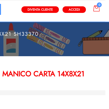
0
gli altri filtri disponibili.
DIVENTA CLIENTE
ACCEDI
X21 SH33370
 MANICO CARTA 14X8X21