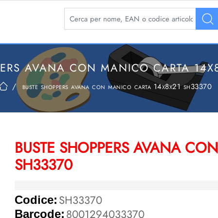
La modifica di un filtro aggiorna automaticamente 
PERS AVANA CON MANICO CARTA 14X8
buste shoppers avana con manico carta 14x8x21 sh33370
BUSTE SHOPPERS AVANA CON
SH33370
SH33370
Codice:
8001294033370
Barcode: