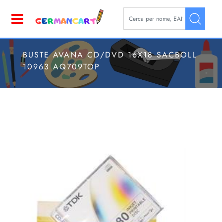
La modifica di un filtro aggior
Open
BUSTE AVANA CD/DVD 16X18 SACBOLL
10963 AQ709TOP