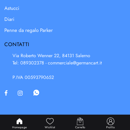
Astucci
Diari
Penne da regalo Parker
CONTATTI
Via Roberto Wenner 22, 84131 Salerno
Tel: 089302378 -
commerciale@germancart.it
P.IVA 00593790652
Powered & Designed by
Passepartout
Homepage
Wishlist
Carrello
Profilo