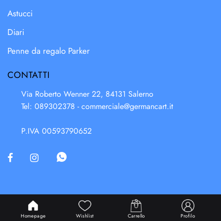
Astucci
Diari
Penne da regalo Parker
CONTATTI
Via Roberto Wenner 22, 84131 Salerno
Tel: 089302378 -
commerciale@germancart.it
P.IVA 00593790652
Powered & Designed by
Passepartout
Homepage
Wishlist
Carrello
Profilo