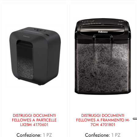
DISTRUGGI DOCUMENTI
DISTRUGGI DOCUMENTI
FELLOWES A PARTICELLE
FELLOWES A FRAMMENTO M-
LX25M 4170601
7CM 4701801
Confezione:
1 PZ
Confezione:
1 PZ