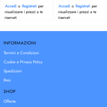
Accedi
o
Registrati
per
Accedi
o
Registrati
per
visualizzare i prezzi a te
visualizzare i prezzi a te
riservati
riservati
INFORMAZIONI
Termini e Condizioni
Cookie e Privacy Policy
Spedizioni
Resi
SHOP
Offerte